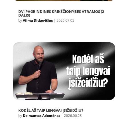
DVI PAGRINDINĖS KRIKŠČIONYBĖS ATRAMOS (2
DALIS)
by
Vilma Ditkevičius
|
2026.07.05
KODĖL AŠ TAIP LENGVAI ĮSIŽEIDŽIU?
by
Deimantas Adomėnas
|
2026.06.28