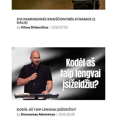
DVI PAGRINDINĖS KRIKŠČIONYBĖS ATRAMOS (2
DALIS)
by
Vilma Ditkevičius
|
2026.07.05
KODĖL AŠ TAIP LENGVAI ĮSIŽEIDŽIU?
by
Deimantas Adomėnas
|
2026.06.28