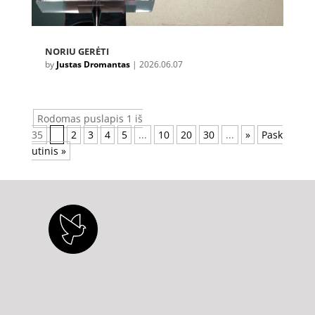
NORIU GERĖTI
by
Justas Dromantas
|
2026.06.07
Rodomas puslapis 1 iš
35
1
2
3
4
5
...
10
20
30
...
»
Pask
utinis »