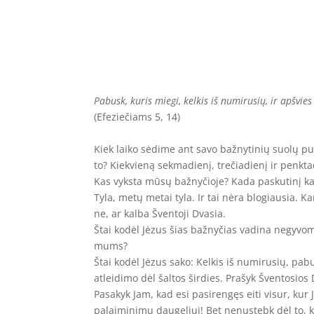
Pabusk,
kuris miegi, kelkis iš numirusių, ir apšvies 
(Efeziečiams 5, 14)
Kiek laiko sėdime ant savo bažnytinių suolų pu
to? Kiekvieną sekmadienį, trečiadienį ir penkt
Kas vyksta mūsų bažnyčioje? Kada paskutinį ka
Tyla, metų metai tyla. Ir tai nėra blogiausia. K
ne, ar kalba Šventoji Dvasia.
Štai kodėl Jėzus šias bažnyčias vadina negyvom
mums?
Štai kodėl Jėzus sako: Kelkis iš numirusių, pabus
atleidimo dėl šaltos širdies. Prašyk Šventosios
Pasakyk Jam, kad esi pasirengęs eiti visur, kur J
palaiminimu daugeliui! Bet nenustebk dėl to, ko 