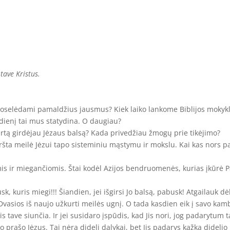
tave Kristus​.
oselėdami pamaldžius jausmus? Kiek laiko lankome Biblijos mokyklą,
adienį tai mus statydina. O daugiau?
rtą girdėjau Jėzaus balsą? Kada privedžiau žmogų prie tikėjimo?
aršta meilė Jėzui tapo sisteminiu mąstymu ir mokslu. Kai kas nors pam
is ir miegančiomis. Štai kodėl Azijos bendruomenės, kurias įkūrė P
k, kuris miegi!!! Šiandien, jei išgirsi Jo balsą, pabusk! Atgailauk dė
 Dvasios iš naujo užkurti meilės ugnį. O tada kasdien eik į savo kam
is tave siunčia. Ir jei susidaro įspūdis, kad Jis nori, jog padarytum 
prašo Jėzus. Tai nėra dideli dalykai, bet Jis padarys kažką didelio 