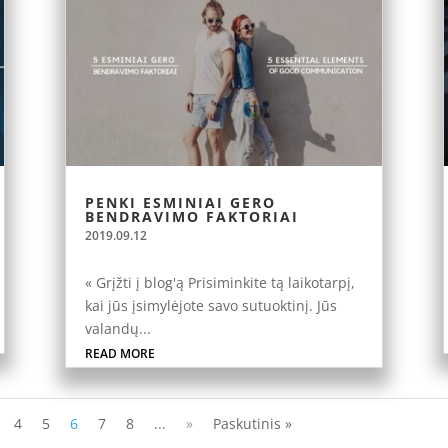
PENKI ESMINIAI GERO
BENDRAVIMO FAKTORIAI
2019.09.12
« Grįžti į blog'ą Prisiminkite tą laikotarpį,
kai jūs įsimylėjote savo sutuoktinį. Jūs
valandų...
READ MORE
4
5
6
7
8
...
»
Paskutinis »