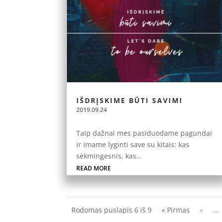
IŠDRĮSKIME BŪTI SAVIMI
2019.09.24
Taip dažnai mes pasiduodame pagundai
ir imame lyginti save su kitais: kas
sėkmingesnis, kas...
READ MORE
Rodomas puslapis 6 iš 9
« Pirmas
«
...