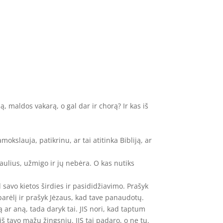
 maldos vakarą, o gal dar ir chorą? Ir kas iš
okslauja, patikrinu, ar tai atitinka Bibliją, ar
aulius, užmigo ir jų nebėra. O kas nutiks
l savo kietos širdies ir pasididžiavimo. Prašyk
barėlį ir prašyk Jėzaus, kad tave panaudotų.
tą ar aną, tada daryk tai. JIS nori, kad taptum
iš tavo mažų žingsnių. JIS tai padaro, o ne tu.