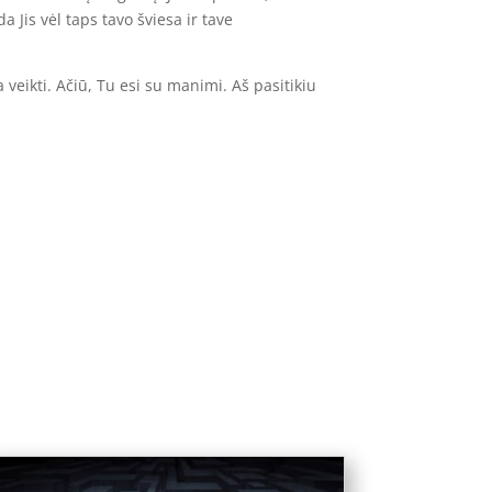
da Jis vėl taps tavo šviesa ir tave
veikti. Ačiū, Tu esi su manimi. Aš pasitikiu