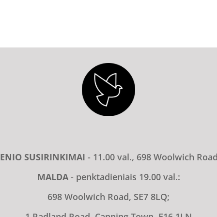
ENIO SUSIRINKIMAI
- 11.00 val., 698 Woolwich Roa
MALDA
- penktadieniais 19.00 val.:
698 Woolwich Road, SE7 8LQ;
1 Radland Road, Canning Town, E16 1LN