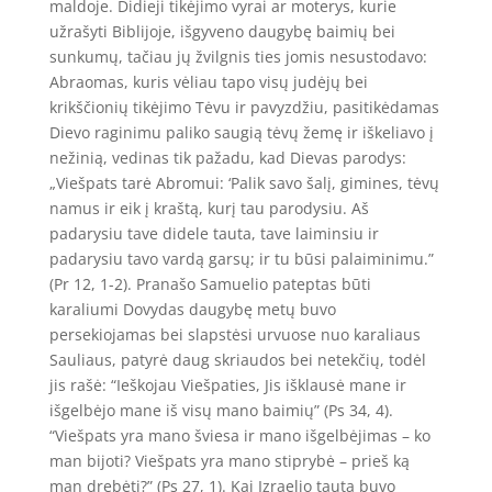
maldoje. Didieji tikėjimo vyrai ar moterys, kurie
užrašyti Biblijoje, išgyveno daugybę baimių bei
sunkumų, tačiau jų žvilgnis ties jomis nesustodavo:
Abraomas, kuris vėliau tapo visų judėjų bei
krikščionių tikėjimo Tėvu ir pavyzdžiu, pasitikėdamas
Dievo raginimu paliko saugią tėvų žemę ir iškeliavo į
nežinią, vedinas tik pažadu, kad Dievas parodys:
„Viešpats tarė Abromui: ‘Palik savo šalį, gimines, tėvų
namus ir eik į kraštą, kurį tau parodysiu. Aš
padarysiu tave didele tauta, tave laiminsiu ir
padarysiu tavo vardą garsų; ir tu būsi palaiminimu.”
(Pr 12, 1-2). Pranašo Samuelio pateptas būti
karaliumi Dovydas daugybę metų buvo
persekiojamas bei slapstėsi urvuose nuo karaliaus
Sauliaus, patyrė daug skriaudos bei netekčių, todėl
jis rašė: “Ieškojau Viešpaties, Jis išklausė mane ir
išgelbėjo mane iš visų mano baimių” (Ps 34, 4).
“Viešpats yra mano šviesa ir mano išgelbėjimas – ko
man bijoti? Viešpats yra mano stiprybė – prieš ką
man drebėti?” (Ps 27, 1). Kai Izraelio tauta buvo