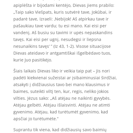
apiplėšta ir bijodami kentėjo, Dievas jiems prabilo:
„Taip sako Viešpats, kuris sutvėrė tave, Jokūbai, ir
padarė tave, Izraeli: ‚Nebijok! Aš atpirkau tave ir
pašaukiau tave vardu; tu esi mano. Kai eisi per
vandenį, Aš busiu su tavimi ir upės nepaskandins
tavęs. Kai eisi per ugnį, nesudegsi ir liepsna
nesunaikins tavęs‘ ” (Iz 43, 1-2). Visose situacijose
Dievas ateidavo ir antgamtiškai išgelbėdavo tuos,
kurie Juo pasitikėjo.
Šiais laikais Dievas liko ir veikia taip pat – Jis nori
padėti kiekvienai sužeistai ar įsibaiminusiai širdžiai,
atsakyti į didžiausius tavo bei mano klausimus ir
baimes, suteikti viltį ten, kur, regis, neliko jokios
vilties. Jėzus sako: „Aš atėjau ne naikinti gyvybės.
Atėjau gelbėti. Atėjau išlaisvinti. Atėjau ne atimti
gyvenimo. Atėjau, kad turėtumėt gyvenimo, kad
apsčiai jo turėtumėte.“
Suprantu tik viena, kad didžiausių savo baimių