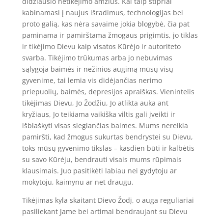
didžiausio netikėjimo amžius. Kai taip stipriai
kabinamasi į naujus išradimus, technologijas bei
proto galią, kas nėra savaime jokia blogybė, čia pat
paminama ir pamirštama žmogaus prigimtis, jo tiklas
ir tikėjimo Dievu kaip visatos Kūrėjo ir autoriteto
svarba. Tikėjimo trūkumas arba jo nebuvimas
sąlygoja baimės ir nežinios augimą mūsų visų
gyvenime, tai lemia vis didėjančias nerimo
priepuolių, baimės, depresijos apraiškas. Vienintelis
tikėjimas Dievu, Jo Žodžiu, Jo atlikta auka ant
kryžiaus, Jo teikiama vaikiška viltis gali įveikti ir
išblaškyti visas slegiančias baimes. Mums nereikia
pamiršti, kad žmogus sukurtas bendrystei su Dievu,
toks mūsų gyvenimo tikslas – kasdien būti ir kalbėtis
su savo Kūrėju, bendrauti visais mums rūpimais
klausimais. Juo pasitikėti labiau nei gydytoju ar
mokytoju, kaimynu ar net draugu.
Tikėjimas kyla skaitant Dievo Žodį, o auga reguliariai
pasiliekant Jame bei artimai bendraujant su Dievu