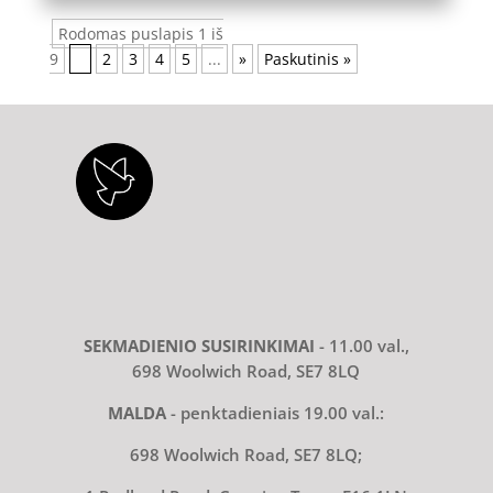
Rodomas puslapis 1 iš
9
1
2
3
4
5
...
»
Paskutinis »
SEKMADIENIO SUSIRINKIMAI
- 11.00 val.,
698 Woolwich Road, SE7 8LQ
MALDA
- penktadieniais 19.00 val.:
698 Woolwich Road, SE7 8LQ;