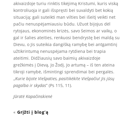
akivaizdoje turiu rinktis tikėjimą Kristumi, kuris viską
kontroliuoja ir gali išspręsti bei suvaldyti bet kokią
situaciją; gali suteikti man vilties bei išeitį veikti net
pačiu nenuspėjamiausiu būdu. Užuot bijojus dėl
rytojaus, ekonominės krizės, savo šeimos ar vaikų, o
gal ir šalies ateities, renkuosi bendrystę bei maldą su
Dievu, o Jis suteikia dangišką ramybę bei antgamtinį
užtikrintumą nenuspėjama rytdiena bei trapia
ateitimi. Didžiausių savo baimių akivaizdoje
grežkimės į Dievą, Jo Žodį, Jo artumą – iš ten ateina
tikroji ramybė, išmintingi sprendimai bei pergalės.
„
Kurie bijote Viešpaties, pasitikėkite Viešpačiu! Jis jūsų
pagalba ir skydas
” (Ps 115, 11).
Jūratė Kapačinskienė
«
Grįžti į blog’ą