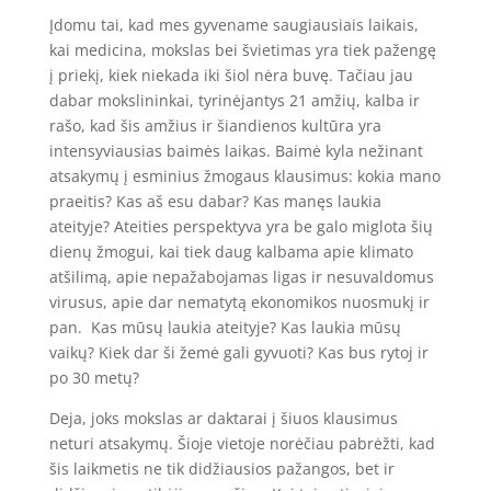
Įdomu tai, kad mes gyvename saugiausiais laikais,
kai medicina, mokslas bei švietimas yra tiek pažengę
į priekį, kiek niekada iki šiol nėra buvę. Tačiau jau
dabar mokslininkai, tyrinėjantys 21 amžių, kalba ir
rašo, kad šis amžius ir šiandienos kultūra yra
intensyviausias baimės laikas. Baimė kyla nežinant
atsakymų į esminius žmogaus klausimus: kokia mano
praeitis? Kas aš esu dabar? Kas manęs laukia
ateityje? Ateities perspektyva yra be galo miglota šių
dienų žmogui, kai tiek daug kalbama apie klimato
atšilimą, apie nepažabojamas ligas ir nesuvaldomus
virusus, apie dar nematytą ekonomikos nuosmukį ir
pan. Kas mūsų laukia ateityje? Kas laukia mūsų
vaikų? Kiek dar ši žemė gali gyvuoti? Kas bus rytoj ir
po 30 metų?
Deja, joks mokslas ar daktarai į šiuos klausimus
neturi atsakymų. Šioje vietoje norėčiau pabrėžti, kad
šis laikmetis ne tik didžiausios pažangos, bet ir