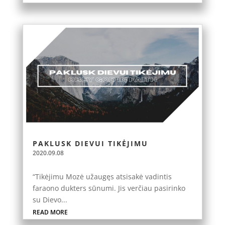
PAKLUSK DIEVUI TIKĖJIMU
2020.09.08
“Tikėjimu Mozė užaugęs atsisakė vadintis
faraono dukters sūnumi. Jis verčiau pasirinko
su Dievo...
READ MORE