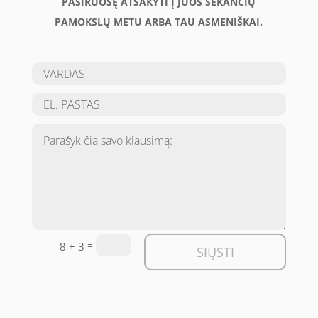
PASIRUOŠĘ ATSAKYTI Į JUOS SEKANČIŲ
PAMOKSLŲ METU ARBA TAU ASMENIŠKAI.
=
8 + 3
SIŲSTI