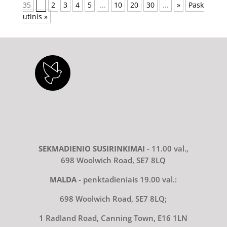
35
1
2
3
4
5
...
10
20
30
...
»
Pask
utinis »
SEKMADIENIO SUSIRINKIMAI
- 11.00 val.,
698 Woolwich Road, SE7 8LQ
MALDA
- penktadieniais 19.00 val.:
698 Woolwich Road, SE7 8LQ;
1 Radland Road, Canning Town, E16 1LN