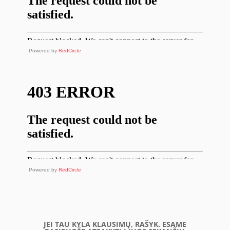
Powered by
RedCircle
Powered by
RedCircle
JEI TAU KYLA KLAUSIMŲ, RAŠYK. ESAME