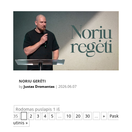
NORIU GERĖTI
by
Justas Dromantas
|
2026.06.07
Rodomas puslapis 1 iš
35
1
2
3
4
5
...
10
20
30
...
»
Pask
utinis »