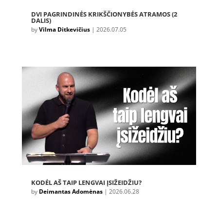
DVI PAGRINDINĖS KRIKŠČIONYBĖS ATRAMOS (2
DALIS)
by
Vilma Ditkevičius
|
2026.07.05
KODĖL AŠ TAIP LENGVAI ĮSIŽEIDŽIU?
by
Deimantas Adomėnas
|
2026.06.28