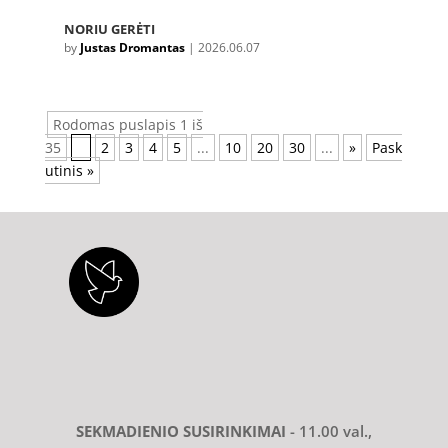
NORIU GERĖTI
by
Justas Dromantas
|
2026.06.07
Rodomas puslapis 1 iš
35
1
2
3
4
5
...
10
20
30
...
»
Pask
utinis »
SEKMADIENIO SUSIRINKIMAI
- 11.00 val.,