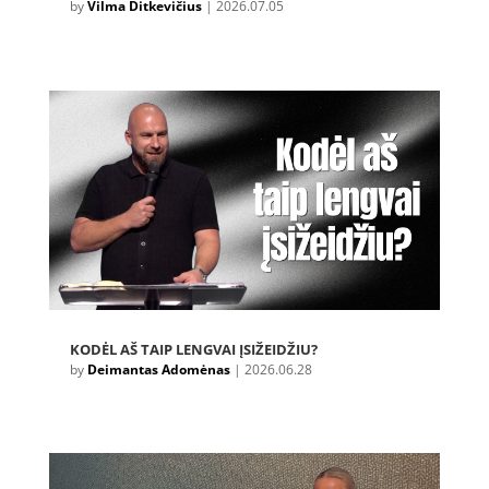
by
Vilma Ditkevičius
|
2026.07.05
KODĖL AŠ TAIP LENGVAI ĮSIŽEIDŽIU?
by
Deimantas Adomėnas
|
2026.06.28