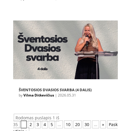
ŠVENTOSIOS DVASIOS SVARBA (4 DALIS)
by
Vilma Ditkevičius
|
2026.05.31
Rodomas puslapis 1 iš
35
1
2
3
4
5
...
10
20
30
...
»
Pask