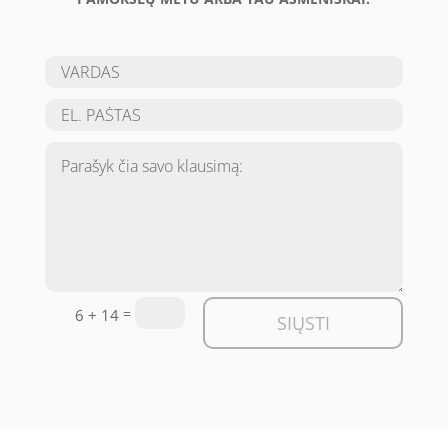
=
6 + 14
SIŲSTI