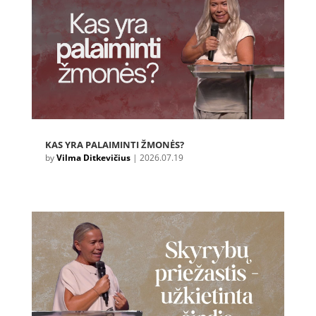
KAS YRA PALAIMINTI ŽMONĖS?
by
Vilma Ditkevičius
|
2026.07.19