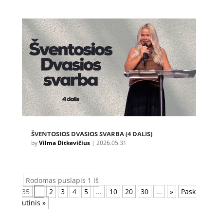
ŠVENTOSIOS DVASIOS SVARBA (4 DALIS)
by
Vilma Ditkevičius
|
2026.05.31
Rodomas puslapis 1 iš
35
1
2
3
4
5
...
10
20
30
...
»
Pask
utinis »