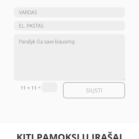
=
11 + 11
SIŲSTI
KITI PAMOKSLŲ ĮRAŠAI