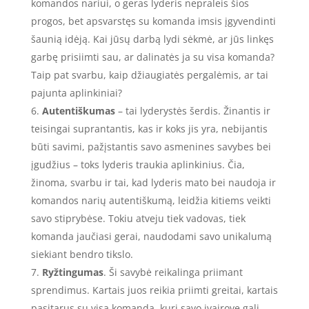
komandos nariui, o geras lyderis nepraleis šios
progos, bet apsvarstęs su komanda imsis įgyvendinti
šaunią idėją. Kai jūsų darbą lydi sėkmė, ar jūs linkęs
garbę prisiimti sau, ar dalinatės ja su visa komanda?
Taip pat svarbu, kaip džiaugiatės pergalėmis, ar tai
pajunta aplinkiniai?
Autentiškumas
– tai lyderystės šerdis. Žinantis ir
teisingai suprantantis, kas ir koks jis yra, nebijantis
būti savimi, pažįstantis savo asmenines savybes bei
įgudžius – toks lyderis traukia aplinkinius. Čia,
žinoma, svarbu ir tai, kad lyderis mato bei naudoja ir
komandos narių autentiškumą, leidžia kitiems veikti
savo stiprybėse. Tokiu atveju tiek vadovas, tiek
komanda jaučiasi gerai, naudodami savo unikalumą
siekiant bendro tikslo.
Ryžtingumas
. Ši savybė reikalinga priimant
sprendimus. Kartais juos reikia priimti greitai, kartais
pasitarus su visa komanda, kuri savo įvairove gali