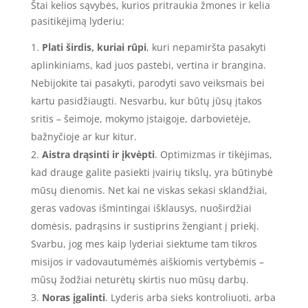
Štai kelios sąvybės, kurios pritraukia žmones ir kelia
pasitikėjimą lyderiu:
Plati širdis, kuriai rūpi
, kuri nepamiršta pasakyti
aplinkiniams, kad juos pastebi, vertina ir brangina.
Nebijokite tai pasakyti, parodyti savo veiksmais bei
kartu pasidžiaugti. Nesvarbu, kur būtų jūsų įtakos
sritis – šeimoje, mokymo įstaigoje, darbovietėje,
bažnyčioje ar kur kitur.
Aistra drąsinti ir įkvėpti
. Optimizmas ir tikėjimas,
kad drauge galite pasiekti įvairių tikslų, yra būtinybė
mūsų dienomis. Net kai ne viskas sekasi sklandžiai,
geras vadovas išmintingai išklausys, nuoširdžiai
domėsis, padrąsins ir sustiprins žengiant į priekį.
Svarbu, jog mes kaip lyderiai siektume tam tikros
misijos ir vadovautumėmės aiškiomis vertybėmis –
mūsų žodžiai neturėtų skirtis nuo mūsų darbų.
Noras įgalinti
. Lyderis arba sieks kontroliuoti, arba