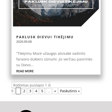
PAKLUSK DIEVUI TIKĖJIMU
2020.09.08
“Tikėjimu Mozė užaugęs atsisakė vadintis
faraono dukters sūnumi. Jis verčiau pasirinko
su Dievo...
READ MORE
Rodomas puslapis 1 iš
9
1
2
3
4
5
...
»
Paskutinis »