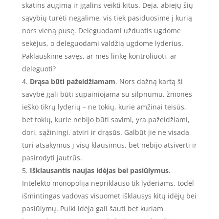
skatins augimą ir įgalins veikti kitus. Deja, abiejų šių
sąvybių turėti negalime, vis tiek pasiduosime į kurią
nors vieną pusę. Deleguodami užduotis ugdome
sekėjus, o deleguodami valdžią ugdome lyderius.
Paklauskime savęs, ar mes linkę kontroliuoti, ar
deleguoti?
Drąsa būti pažeidžiamam
. Nors dažną kartą ši
savybė gali būti supainiojama su silpnumu, žmonės
ieško tikrų lyderių – ne tokių, kurie amžinai teisūs,
bet tokių, kurie nebijo būti savimi, yra pažeidžiami,
dori, sąžiningi, atviri ir drąsūs. Galbūt jie ne visada
turi atsakymus į visų klausimus, bet nebijo atsiverti ir
pasirodyti jautrūs.
Išklausantis naujas idėjas bei pasiūlymus
.
Intelekto monopolija nepriklauso tik lyderiams, todėl
išmintingas vadovas visuomet išklausys kitų idėjų bei
pasiūlymų. Puiki idėja gali šauti bet kuriam