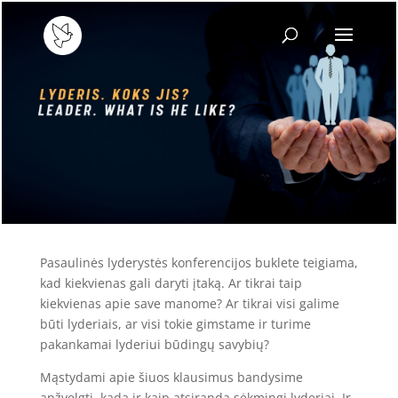
Pasaulinės lyderystės konferencijos buklete teigiama,
kad kiekvienas gali daryti įtaką. Ar tikrai taip
kiekvienas apie save manome? Ar tikrai visi galime
būti lyderiais, ar visi tokie gimstame ir turime
pakankamai lyderiui būdingų savybių?
Mąstydami apie šiuos klausimus bandysime
apžvelgti, kada ir kaip atsiranda sėkmingi lyderiai. Ir