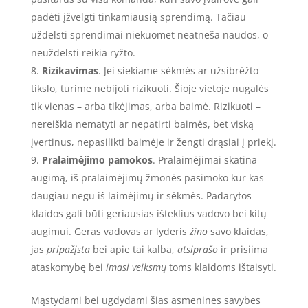
padėti įžvelgti tinkamiausią sprendimą. Tačiau
uždelsti sprendimai niekuomet neatneša naudos, o
neuždelsti reikia ryžto.
Rizikavimas
. Jei siekiame sėkmės ar užsibrėžto
tikslo, turime nebijoti rizikuoti. Šioje vietoje nugalės
tik vienas – arba tikėjimas, arba baimė. Rizikuoti –
nereiškia nematyti ar nepatirti baimės, bet viską
įvertinus, nepasilikti baimėje ir žengti drąsiai į priekį.
Pralaimėjimo pamokos
. Pralaimėjimai skatina
augimą, iš pralaimėjimų žmonės pasimoko kur kas
daugiau negu iš laimėjimų ir sėkmės. Padarytos
klaidos gali būti geriausias išteklius vadovo bei kitų
augimui. Geras vadovas ar lyderis
žino
savo klaidas,
jas
pripažįsta
bei apie tai kalba,
atsiprašo
ir prisiima
ataskomybę bei
imasi veiksmų
toms klaidoms ištaisyti.
Mąstydami bei ugdydami šias asmenines savybes