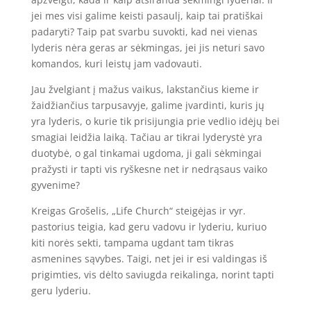
jei mes visi galime keisti pasaulį, kaip tai pratiškai
padaryti? Taip pat svarbu suvokti, kad nei vienas
lyderis nėra geras ar sėkmingas, jei jis neturi savo
komandos, kuri leistų jam vadovauti.
Jau žvelgiant į mažus vaikus, lakstančius kieme ir
žaidžiančius tarpusavyje, galime įvardinti, kuris jų
yra lyderis, o kurie tik prisijungia prie vedlio idėjų bei
smagiai leidžia laiką. Tačiau ar tikrai lyderystė yra
duotybė, o gal tinkamai ugdoma, ji gali sėkmingai
pražysti ir tapti vis ryškesne net ir nedrąsaus vaiko
gyvenime?
Kreigas Grošelis, „Life Church“ steigėjas ir vyr.
pastorius teigia, kad geru vadovu ir lyderiu, kuriuo
kiti norės sekti, tampama ugdant tam tikras
asmenines sąvybes. Taigi, net jei ir esi valdingas iš
prigimties, vis dėlto saviugda reikalinga, norint tapti
geru lyderiu.