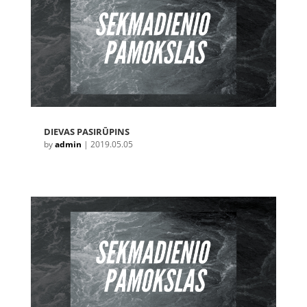
DIEVAS PASIRŪPINS
by
admin
|
2019.05.05