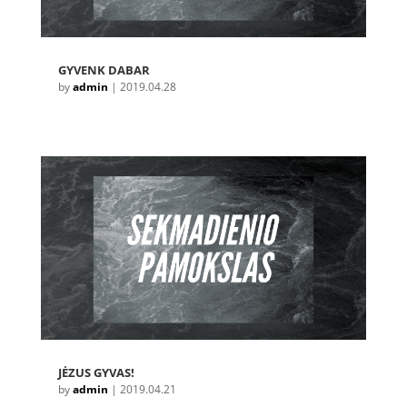
GYVENK DABAR
by
admin
|
2019.04.28
JĖZUS GYVAS!
by
admin
|
2019.04.21