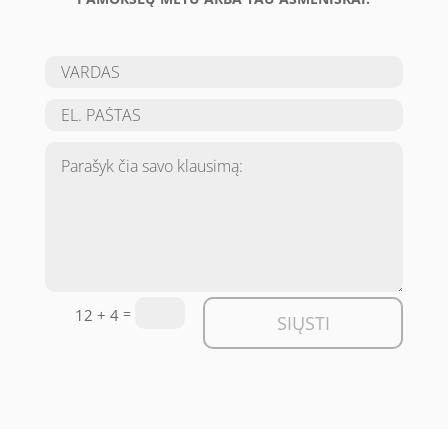
=
12 + 4
SIŲSTI