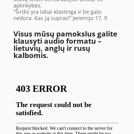
aplinkybės.
“Širdis yra labai klastinga ir be galo
nedora. Kas ją supras!” Jeremijo ‭17‬, 9‬ ‭
Visus mūsų pamokslus galite
klausyti audio formatu –
lietuvių, anglų ir rusų
kalbomis.