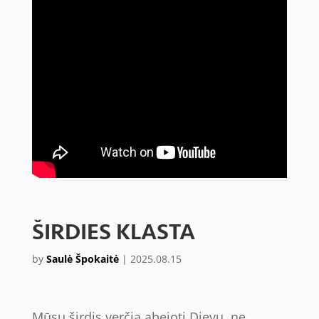
ŠIRDIES KLASTA
by
Saulė Špokaitė
|
2025.08.15
Mūsų širdis verčia abejoti Dievu, ne