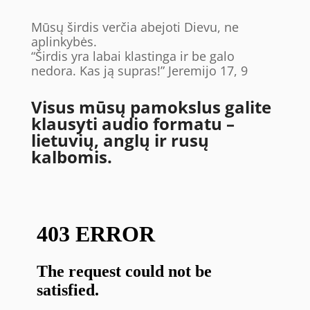
Mūsų širdis verčia abejoti Dievu, ne
aplinkybės.
“Širdis yra labai klastinga ir be galo
nedora. Kas ją supras!” Jeremijo ‭17‬, 9‬ ‭
Visus mūsų pamokslus galite
klausyti audio formatu –
lietuvių, anglų ir rusų
kalbomis.