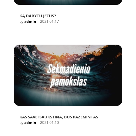
KĄ DARYTŲ JĖZUS?
by
admin
|
2021.01.17
KAS SAVE IŠAUKŠTINA, BUS PAŽEMINTAS
by
admin
|
2021.01.10