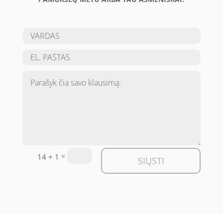
=
14 + 1
SIŲSTI