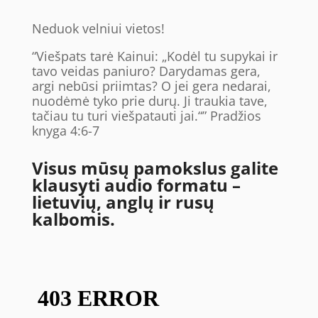
Neduok velniui vietos!
“Viešpats tarė Kainui: „Kodėl tu supykai ir
tavo veidas paniuro? Darydamas gera,
argi nebūsi priimtas? O jei gera nedarai,
nuodėmė tyko prie durų. Ji traukia tave,
tačiau tu turi viešpatauti jai.“” Pradžios
knyga 4:6-7
Visus mūsų pamokslus galite
klausyti audio formatu –
lietuvių, anglų ir rusų
kalbomis.