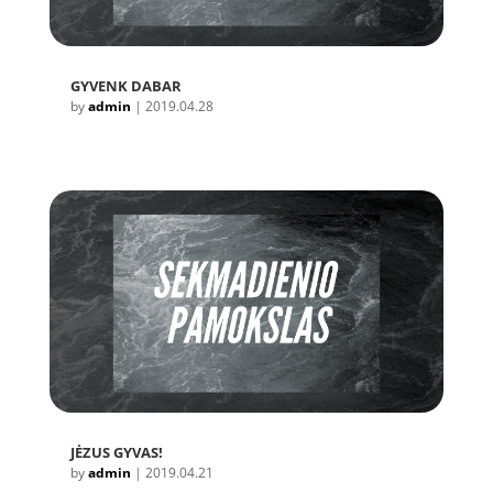
GYVENK DABAR
by
admin
|
2019.04.28
JĖZUS GYVAS!
by
admin
|
2019.04.21