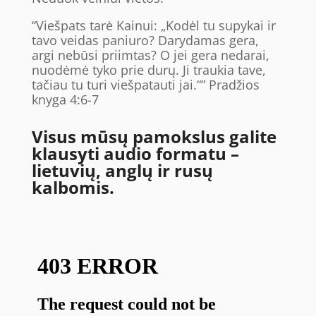
“Viešpats tarė Kainui: „Kodėl tu supykai ir
tavo veidas paniuro? Darydamas gera,
argi nebūsi priimtas? O jei gera nedarai,
nuodėmė tyko prie durų. Ji traukia tave,
tačiau tu turi viešpatauti jai.“” Pradžios
knyga 4:6-7
Visus mūsų pamokslus galite
klausyti audio formatu –
lietuvių, anglų ir rusų
kalbomis.