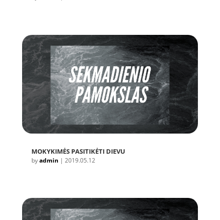
MOKYKIMĖS PASITIKĖTI DIEVU
by
admin
|
2019.05.12