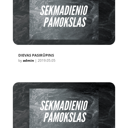
DIEVAS PASIRŪPINS
by
admin
|
2019.05.05