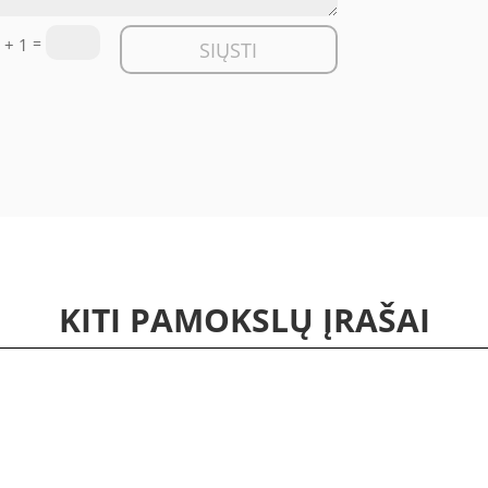
=
 + 1
SIŲSTI
KITI PAMOKSLŲ ĮRAŠAI