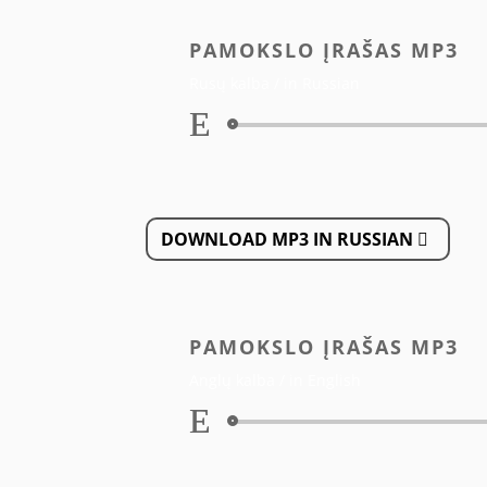
PAMOKSLO ĮRAŠAS MP3
Rusų kalba / in Russian
Audio
grotuvas
DOWNLOAD MP3 IN RUSSIAN
PAMOKSLO ĮRAŠAS MP3
Anglų kalba / in English
Audio
grotuvas