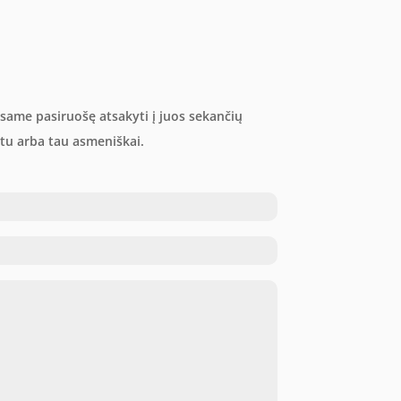
mygtukus
pagarsinimui
ir
patylinimui.
 Esame pasiruošę atsakyti į juos sekančių
u arba tau asmeniškai.