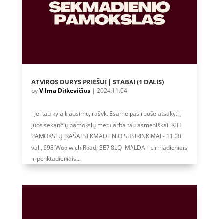
ATVIROS DURYS PRIEŠUI | STABAI (1 DALIS)
by
Vilma Ditkevičius
|
2024.11.04
Jei tau kyla klausimų, rašyk. Esame pasiruošę atsakyti į
juos sekančių pamokslų metu arba tau asmeniškai. KITI
PAMOKSLŲ ĮRAŠAI SEKMADIENIO SUSIRINKIMAI - 11.00
val., 698 Woolwich Road, SE7 8LQ MALDA - pirmadieniais
ir penktadieniais...