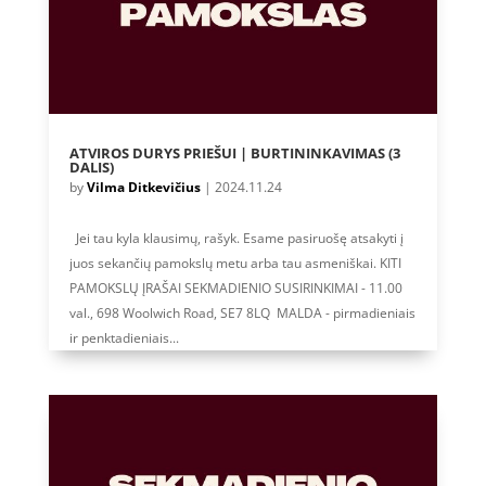
ATVIROS DURYS PRIEŠUI | BURTININKAVIMAS (3
DALIS)
by
Vilma Ditkevičius
|
2024.11.24
Jei tau kyla klausimų, rašyk. Esame pasiruošę atsakyti į
juos sekančių pamokslų metu arba tau asmeniškai. KITI
PAMOKSLŲ ĮRAŠAI SEKMADIENIO SUSIRINKIMAI - 11.00
val., 698 Woolwich Road, SE7 8LQ MALDA - pirmadieniais
ir penktadieniais...