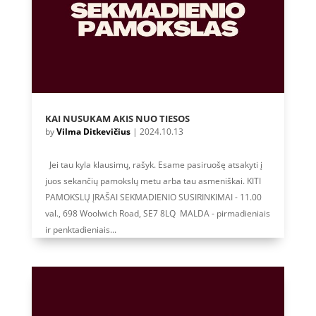
KAI NUSUKAM AKIS NUO TIESOS
by
Vilma Ditkevičius
|
2024.10.13
Jei tau kyla klausimų, rašyk. Esame pasiruošę atsakyti į
juos sekančių pamokslų metu arba tau asmeniškai. KITI
PAMOKSLŲ ĮRAŠAI SEKMADIENIO SUSIRINKIMAI - 11.00
val., 698 Woolwich Road, SE7 8LQ MALDA - pirmadieniais
ir penktadieniais...