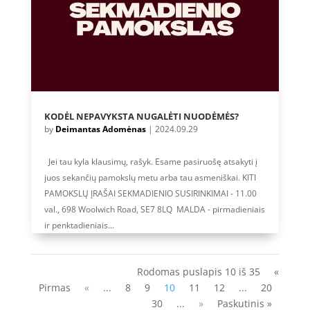
KODĖL NEPAVYKSTA NUGALĖTI NUODĖMĖS?
by
Deimantas Adomėnas
|
2024.09.29
Jei tau kyla klausimų, rašyk. Esame pasiruošę atsakyti į
juos sekančių pamokslų metu arba tau asmeniškai. KITI
PAMOKSLŲ ĮRAŠAI SEKMADIENIO SUSIRINKIMAI - 11.00
val., 698 Woolwich Road, SE7 8LQ MALDA - pirmadieniais
ir penktadieniais...
Rodomas puslapis 10 iš 35
«
Pirmas
«
...
8
9
10
11
12
...
20
30
...
»
Paskutinis »