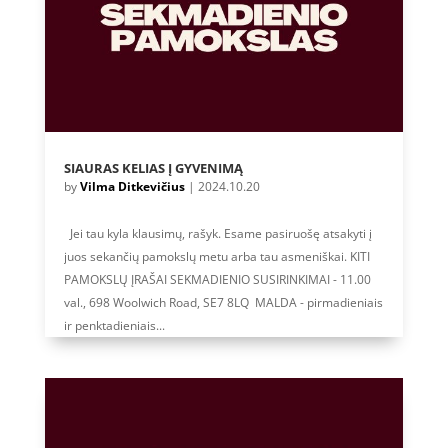
SIAURAS KELIAS Į GYVENIMĄ
by
Vilma Ditkevičius
|
2024.10.20
Jei tau kyla klausimų, rašyk. Esame pasiruošę atsakyti į
juos sekančių pamokslų metu arba tau asmeniškai. KITI
PAMOKSLŲ ĮRAŠAI SEKMADIENIO SUSIRINKIMAI - 11.00
val., 698 Woolwich Road, SE7 8LQ MALDA - pirmadieniais
ir penktadieniais...