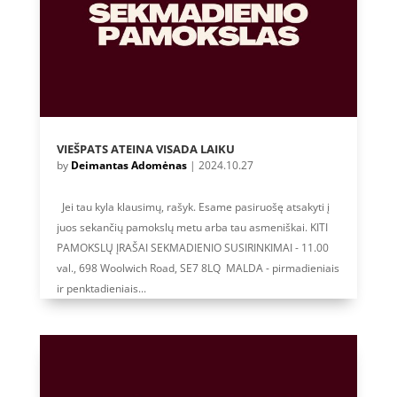
VIEŠPATS ATEINA VISADA LAIKU
by
Deimantas Adomėnas
|
2024.10.27
Jei tau kyla klausimų, rašyk. Esame pasiruošę atsakyti į
juos sekančių pamokslų metu arba tau asmeniškai. KITI
PAMOKSLŲ ĮRAŠAI SEKMADIENIO SUSIRINKIMAI - 11.00
val., 698 Woolwich Road, SE7 8LQ MALDA - pirmadieniais
ir penktadieniais...