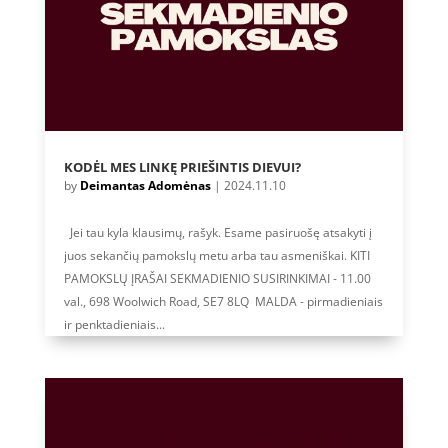
KODĖL MES LINKĘ PRIEŠINTIS DIEVUI?
by
Deimantas Adomėnas
|
2024.11.10
Jei tau kyla klausimų, rašyk. Esame pasiruošę atsakyti į
juos sekančių pamokslų metu arba tau asmeniškai. KITI
PAMOKSLŲ ĮRAŠAI SEKMADIENIO SUSIRINKIMAI - 11.00
val., 698 Woolwich Road, SE7 8LQ MALDA - pirmadieniais
ir penktadieniais...