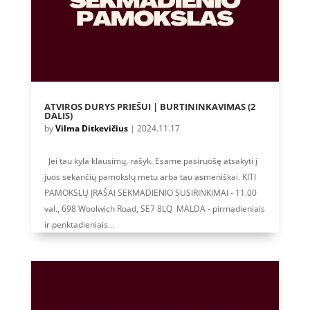
ATVIROS DURYS PRIEŠUI | BURTININKAVIMAS (2
DALIS)
by
Vilma Ditkevičius
|
2024.11.17
Jei tau kyla klausimų, rašyk. Esame pasiruošę atsakyti į
juos sekančių pamokslų metu arba tau asmeniškai. KITI
PAMOKSLŲ ĮRAŠAI SEKMADIENIO SUSIRINKIMAI - 11.00
val., 698 Woolwich Road, SE7 8LQ MALDA - pirmadieniais
ir penktadieniais...