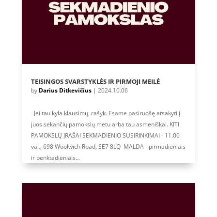
TEISINGOS SVARSTYKLĖS IR PIRMOJI MEILĖ
by
Darius Ditkevičius
|
2024.10.06
Jei tau kyla klausimų, rašyk. Esame pasiruošę atsakyti į
juos sekančių pamokslų metu arba tau asmeniškai. KITI
PAMOKSLŲ ĮRAŠAI SEKMADIENIO SUSIRINKIMAI - 11.00
val., 698 Woolwich Road, SE7 8LQ MALDA - pirmadieniais
ir penktadieniais...