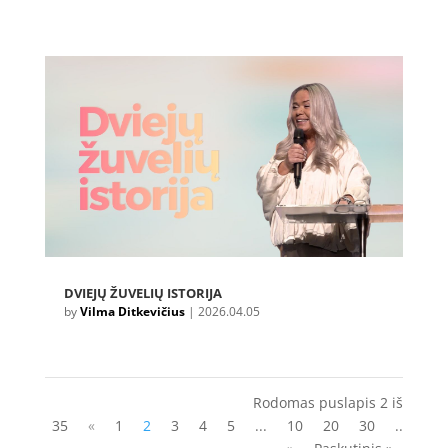
DVIEJŲ ŽUVELIŲ ISTORIJA
by
Vilma Ditkevičius
|
2026.04.05
Rodomas puslapis 2 iš
35
«
1
2
3
4
5
...
10
20
30
..