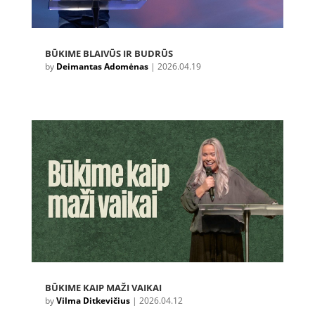
BŪKIME BLAIVŪS IR BUDRŪS
by
Deimantas Adomėnas
|
2026.04.19
BŪKIME KAIP MAŽI VAIKAI
by
Vilma Ditkevičius
|
2026.04.12