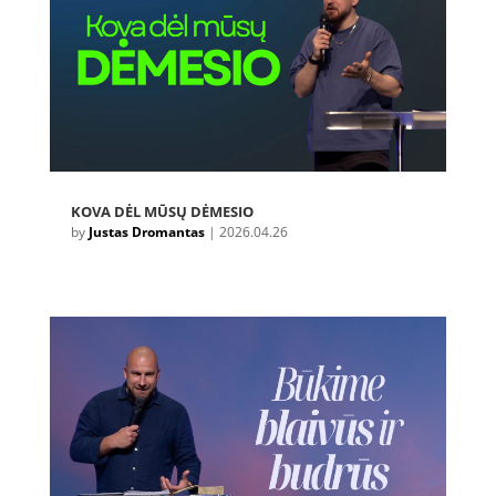
KOVA DĖL MŪSŲ DĖMESIO
by
Justas Dromantas
|
2026.04.26