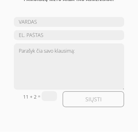
=
11 + 2
SIŲSTI