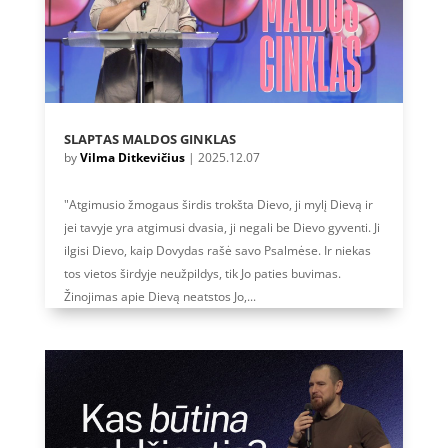
SLAPTAS MALDOS GINKLAS
by
Vilma Ditkevičius
|
2025.12.07
"Atgimusio žmogaus širdis trokšta Dievo, ji mylį Dievą ir
jei tavyje yra atgimusi dvasia, ji negali be Dievo gyventi. Ji
ilgisi Dievo, kaip Dovydas rašė savo Psalmėse. Ir niekas
tos vietos širdyje neužpildys, tik Jo paties buvimas.
Žinojimas apie Dievą neatstos Jo,...