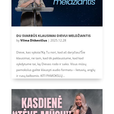
DU SVARBŪS KLAUSIMAI DIEVUI MELDŽIANTIS
by
Vilma Ditkevičius
|
2025.12.28
Dieve, kas vyksta?Ką Tu nori, kad aš daryčiau?Šie
klausimai, ne tam, kad tik paklaustume, kad kad
vykdytume tai, ką Dievas rodo ir sako. Visus mūsų
pamokslus galite klausyti audio formatu – lietuvių, anglų
ir rusų kalbomis. KITI PAMOKSLŲ...