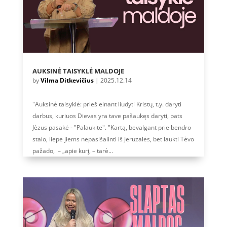
AUKSINĖ TAISYKLĖ MALDOJE
by
Vilma Ditkevičius
|
2025.12.14
"Auksinė taisyklė: prieš einant liudyti Kristų, t.y. daryti
darbus, kuriuos Dievas yra tave pašaukęs daryti, pats
Jėzus pasakė - "Palaukite". "Kartą, bevalgant prie bendro
stalo, liepė jiems nepasišalinti iš Jeruzalės, bet laukti Tėvo
pažado, – „apie kurį, – tarė...