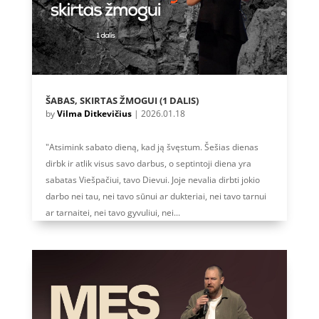
ŠABAS, SKIRTAS ŽMOGUI (1 DALIS)
by
Vilma Ditkevičius
|
2026.01.18
"Atsimink sabato dieną, kad ją švęstum. Šešias dienas
dirbk ir atlik visus savo darbus, o septintoji diena yra
sabatas Viešpačiui, tavo Dievui. Joje nevalia dirbti jokio
darbo nei tau, nei tavo sūnui ar dukteriai, nei tavo tarnui
ar tarnaitei, nei tavo gyvuliui, nei...