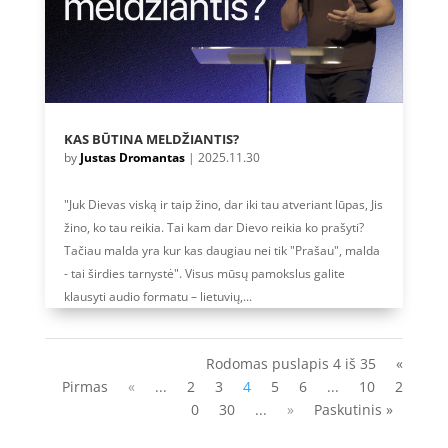
KAS BŪTINA MELDŽIANTIS?
by
Justas Dromantas
|
2025.11.30
"Juk Dievas viską ir taip žino, dar iki tau atveriant lūpas, Jis
žino, ko tau reikia. Tai kam dar Dievo reikia ko prašyti?
Tačiau malda yra kur kas daugiau nei tik "Prašau", malda
- tai širdies tarnystė". Visus mūsų pamokslus galite
klausyti audio formatu – lietuvių,...
Rodomas puslapis 4 iš 35
«
Pirmas
«
...
2
3
4
5
6
...
10
2
0
30
...
»
Paskutinis »