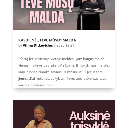
KASDIENĖ „TĖVE MŪSŲ” MALDA
by
Vilma Ditkevičius
|
2025.12.21
"Kartą Jėzus vienoje vietoje meldėsi. Jam baigus maldą,
vienas mokinys paprašė: „Viešpatie, išmokyk mus melstis,
kaip ir Jonas išmokė savuosius mokinius“. 2 Jėzus tarė
jiems: „Kai melsitės, sakykite: 'Tėve, teesie šventas tavo
vardas. Teateinie tavo...