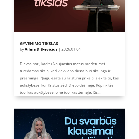
GYVENIMO TIKSLAS
by
Vilma Ditkevičius
|
2026.01.04
Dievas nori, kad tu Naujuosius metus pradėtumei
turėdamas tikslą, kad kiekviena diena būti tikslinga ir
prasminga. "Jeigu esate su Kristumi prikelti, siekite to, kas
aukštybėse, kur Kristus sėdi Dievo dešinėje. Rūpinkitės
tuo, kas aukštybėse, o ne tuo, kas žemėje. Jūs...