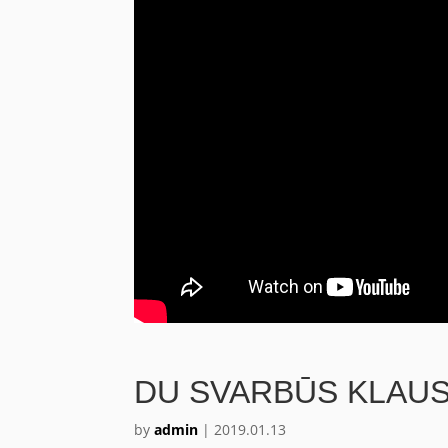
DU SVARBŪS KLAUS
by
admin
|
2019.01.13