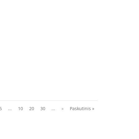
eisite į dangaus karalystę. Taigi kiekvienas, kas
oje žemėje. Jis buvo nei patrauklus, nei gražus:
5
...
10
20
30
...
»
Paskutinis »