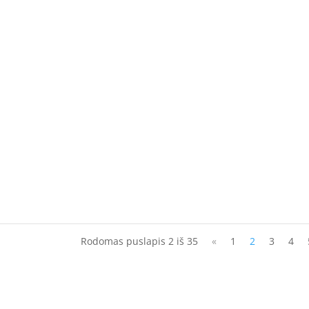
tiesų sakau jums: jeigu neatsiversite ir nepasidarysite kaip maži vaikai, niekaip neį
aralystėje“ (Mt 18,...
preikšta VIEŠPATIES ranka? Jis išaugo kaip atžala jo akivaizdoje, kaip šaknis saus
mogaus vardo nevertas, skausmų...
Rodomas puslapis 2 iš 35
«
1
2
3
4