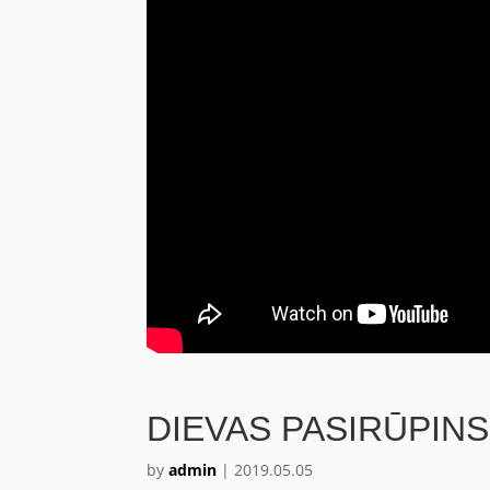
DIEVAS PASIRŪPINS
by
admin
|
2019.05.05