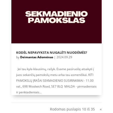
KODĖL NEPAVYKSTA NUGALĖTI NUODĖMĖS?
by
Deimantas Adomėnas
|
2024.09.29
Jei tau kyla klausimų, rašyk. Esame pasiruošę atsakyti į
juos sekančių pamokslų metu arba tau asmeniškai. KITI
PAMOKSLŲ ĮRAŠAI SEKMADIENIO SUSIRINKIMAI - 11.00
val., 698 Woolwich Road, SE7 8LQ MALDA - pirmadieniais
ir penktadieniais...
Rodomas puslapis 10 iš 35
«