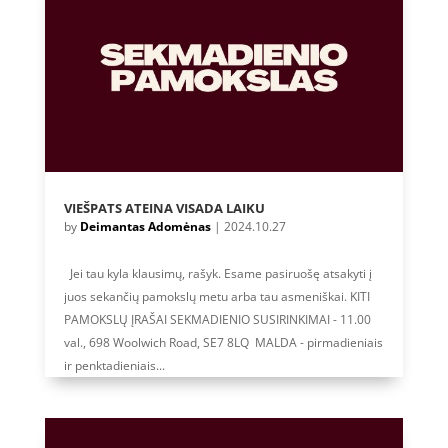
VIEŠPATS ATEINA VISADA LAIKU
by
Deimantas Adomėnas
|
2024.10.27
Jei tau kyla klausimų, rašyk. Esame pasiruošę atsakyti į
juos sekančių pamokslų metu arba tau asmeniškai. KITI
PAMOKSLŲ ĮRAŠAI SEKMADIENIO SUSIRINKIMAI - 11.00
val., 698 Woolwich Road, SE7 8LQ MALDA - pirmadieniais
ir penktadieniais...