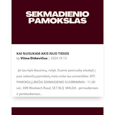
KAI NUSUKAM AKIS NUO TIESOS
by
Vilma Ditkevičius
|
2024.10.13
Jei tau kyla klausimų, rašyk. Esame pasiruošę atsakyti į
juos sekančių pamokslų metu arba tau asmeniškai. KITI
PAMOKSLŲ ĮRAŠAI SEKMADIENIO SUSIRINKIMAI - 11.00
val., 698 Woolwich Road, SE7 8LQ MALDA - pirmadieniais
ir penktadieniais...