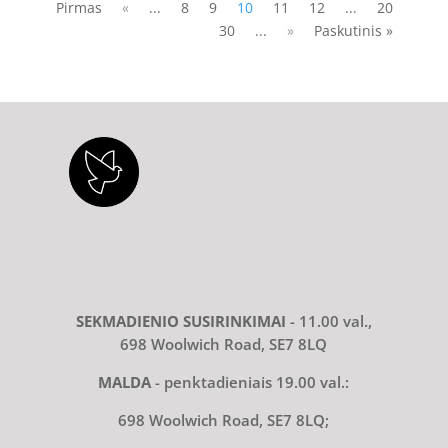
Pirmas
«
...
8
9
10
11
12
...
20
30
...
»
Paskutinis »
SEKMADIENIO SUSIRINKIMAI
- 11.00 val.,
698 Woolwich Road, SE7 8LQ
MALDA
- penktadieniais 19.00 val.:
698 Woolwich Road, SE7 8LQ;