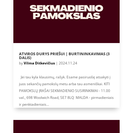
ATVIROS DURYS PRIEŠUI | BURTININKAVIMAS (3
DALIS)
by
Vilma Ditkevičius
|
2024.11.24
Jei tau kyla klausimų, rašyk. Esame pasiruošę atsakyti į
juos sekančių pamokslų metu arba tau asmeniškai. KITI
PAMOKSLŲ ĮRAŠAI SEKMADIENIO SUSIRINKIMAI - 11.00
val., 698 Woolwich Road, SE7 8LQ MALDA - pirmadieniais
ir penktadieniais...