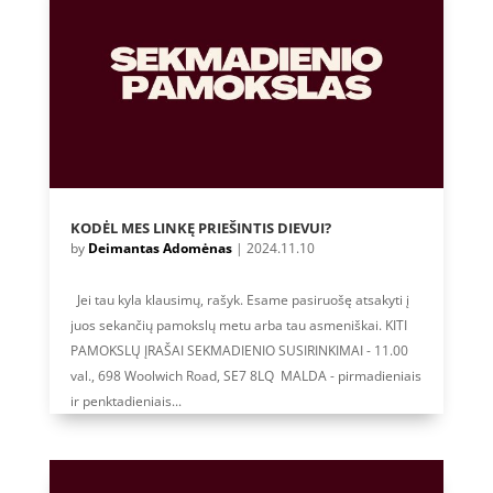
KODĖL MES LINKĘ PRIEŠINTIS DIEVUI?
by
Deimantas Adomėnas
|
2024.11.10
Jei tau kyla klausimų, rašyk. Esame pasiruošę atsakyti į
juos sekančių pamokslų metu arba tau asmeniškai. KITI
PAMOKSLŲ ĮRAŠAI SEKMADIENIO SUSIRINKIMAI - 11.00
val., 698 Woolwich Road, SE7 8LQ MALDA - pirmadieniais
ir penktadieniais...