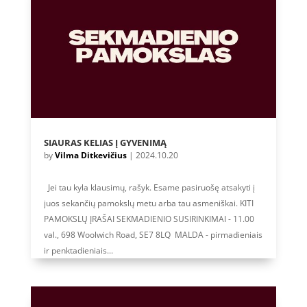
SIAURAS KELIAS Į GYVENIMĄ
by
Vilma Ditkevičius
|
2024.10.20
Jei tau kyla klausimų, rašyk. Esame pasiruošę atsakyti į
juos sekančių pamokslų metu arba tau asmeniškai. KITI
PAMOKSLŲ ĮRAŠAI SEKMADIENIO SUSIRINKIMAI - 11.00
val., 698 Woolwich Road, SE7 8LQ MALDA - pirmadieniais
ir penktadieniais...