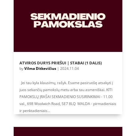
ATVIROS DURYS PRIEŠUI | STABAI (1 DALIS)
by
Vilma Ditkevičius
|
2024.11.04
Jei tau kyla klausimų, rašyk. Esame pasiruošę atsakyti į
juos sekančių pamokslų metu arba tau asmeniškai. KITI
PAMOKSLŲ ĮRAŠAI SEKMADIENIO SUSIRINKIMAI - 11.00
val., 698 Woolwich Road, SE7 8LQ MALDA - pirmadieniais
ir penktadieniais...