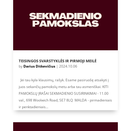
TEISINGOS SVARSTYKLĖS IR PIRMOJI MEILĖ
by
Darius Ditkevičius
|
2024.10.06
Jei tau kyla klausimų, rašyk. Esame pasiruošę atsakyti į
juos sekančių pamokslų metu arba tau asmeniškai. KITI
PAMOKSLŲ ĮRAŠAI SEKMADIENIO SUSIRINKIMAI - 11.00
val., 698 Woolwich Road, SE7 8LQ MALDA - pirmadieniais
ir penktadieniais...