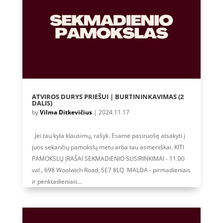
ATVIROS DURYS PRIEŠUI | BURTININKAVIMAS (2
DALIS)
by
Vilma Ditkevičius
|
2024.11.17
Jei tau kyla klausimų, rašyk. Esame pasiruošę atsakyti į
juos sekančių pamokslų metu arba tau asmeniškai. KITI
PAMOKSLŲ ĮRAŠAI SEKMADIENIO SUSIRINKIMAI - 11.00
val., 698 Woolwich Road, SE7 8LQ MALDA - pirmadieniais
ir penktadieniais...