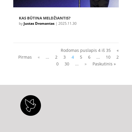
KAS BŪTINA MELDŽIANTIS?
by
Justas Dromantas
|
2025.11.30
Rodomas puslapis 4 iš 35
«
Pirmas
«
...
2
3
4
5
6
...
10
2
0
30
...
»
Paskutinis »