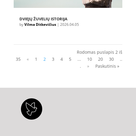
DVIEJŲ ŽUVELIŲ ISTORIJA
by
Vilma Ditkevičius
|
2026.04.05
Rodomas puslapis 2 iš
35
«
1
2
3
4
5
...
10
20
30
..
.
»
Paskutinis »