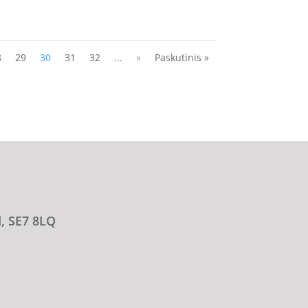
8
29
30
31
32
...
»
Paskutinis »
d, SE7 8LQ