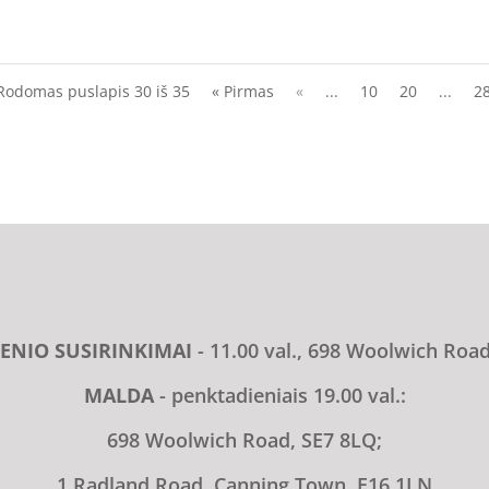
Rodomas puslapis 30 iš 35
« Pirmas
«
...
10
20
...
2
ENIO SUSIRINKIMAI
- 11.00 val., 698 Woolwich Roa
MALDA
- penktadieniais 19.00 val.:
698 Woolwich Road, SE7 8LQ;
1 Radland Road, Canning Town, E16 1LN