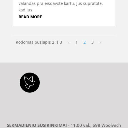
valandas praleisdavote kartu. Jūs supratote,
kad jus...
READ MORE
Rodomas puslapis 2 iš 3
«
1
2
3
»
SEKMADIENIO SUSIRINKIMAI
- 11.00 val., 698 Woolwich