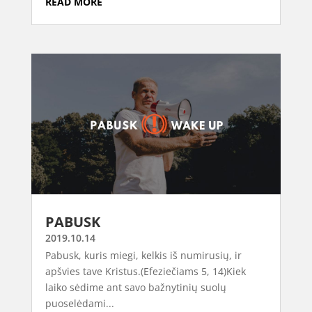
READ MORE
PABUSK
2019.10.14
Pabusk, kuris miegi, kelkis iš numirusių, ir
apšvies tave Kristus​.(Efeziečiams 5, 14)Kiek
laiko sėdime ant savo bažnytinių suolų
puoselėdami...