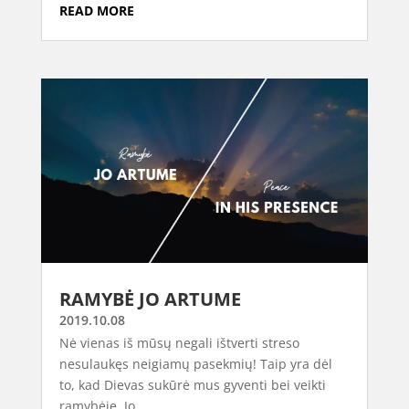
READ MORE
RAMYBĖ JO ARTUME
2019.10.08
Nė vienas iš mūsų negali ištverti streso
nesulaukęs neigiamų pasekmių! Taip yra dėl
to, kad Dievas sukūrė mus gyventi bei veikti
ramybėje. Jo...