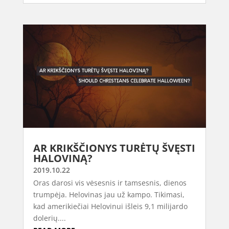
AR KRIKŠČIONYS TURĖTŲ ŠVĘSTI
HALOVINĄ?
2019.10.22
Oras darosi vis vėsesnis ir tamsesnis, dienos
trumpėja. Helovinas jau už kampo. Tikimasi,
kad amerikiečiai Helovinui išleis 9,1 milijardo
dolerių....