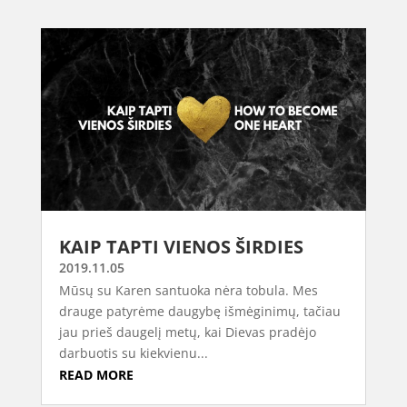
KAIP TAPTI VIENOS ŠIRDIES
2019.11.05
Mūsų su Karen santuoka nėra tobula. Mes
drauge patyrėme daugybę išmėginimų, tačiau
jau prieš daugelį metų, kai Dievas pradėjo
darbuotis su kiekvienu...
READ MORE