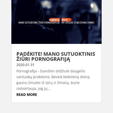
PADĖKITE! MANO SUTUOKTINIS
ŽIŪRI PORNOGRAFIJĄ
2020.01.31
Pornografija - šiandien didžiulė daugelio
santuokų problema. Beveik kiekvieną dieną
gaunu žinutes iš vyrų ir žmonų, kurie
sielvartauja, jog jų...
READ MORE