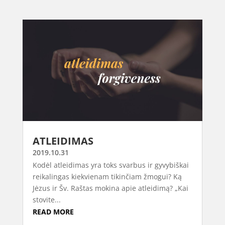
ATLEIDIMAS
2019.10.31
Kodėl atleidimas yra toks svarbus ir gyvybiškai
reikalingas kiekvienam tikinčiam žmogui? Ką
Jėzus ir Šv. Raštas mokina apie atleidimą? „Kai
stovite...
READ MORE