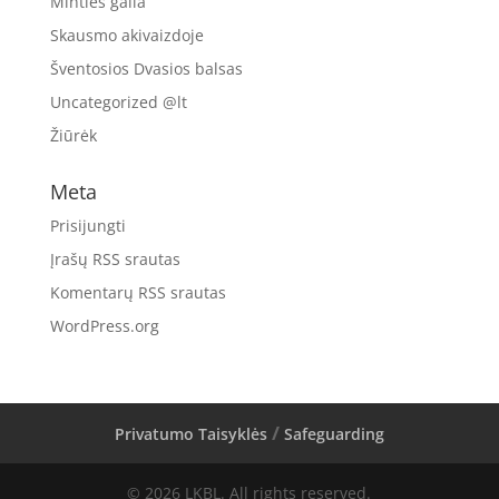
Minties galia
Skausmo akivaizdoje
Šventosios Dvasios balsas
Uncategorized @lt
Žiūrėk
Meta
Prisijungti
Įrašų RSS srautas
Komentarų RSS srautas
WordPress.org
Privatumo Taisyklės
Safeguarding