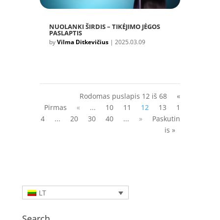
NUOLANKI ŠIRDIS – TIKĖJIMO JĖGOS
PASLAPTIS
by
Vilma Ditkevičius
|
2025.03.09
Rodomas puslapis 12 iš 68
«
Pirmas
«
...
10
11
12
13
1
4
...
20
30
40
...
»
Paskutin
is »
LT
Search