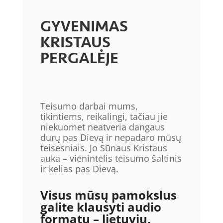
GYVENIMAS
KRISTAUS
PERGALĖJE
Teisumo darbai mums,
tikintiems, reikalingi, tačiau jie
niekuomet neatveria dangaus
durų pas Dievą ir nepadaro mūsų
teisesniais. Jo Sūnaus Kristaus
auka – vienintelis teisumo šaltinis
ir kelias pas Dievą.
Visus mūsų pamokslus
galite klausyti audio
formatu – lietuvių,