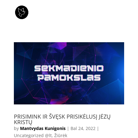
PRISIMINK IR ŠVĘSK PRISIKĖLUSĮ JĖZŲ
KRISTŲ
by
Mantvydas Kunigonis
|
Bal 24, 2022
|
Uncategorized @lt
,
Žiūrėk