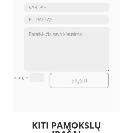
=
4 + 6
SIŲSTI
KITI PAMOKSLŲ