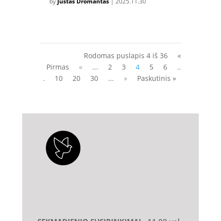
by
Justas Dromantas
|
2025.11.30
Rodomas puslapis 4 iš 36
«
Pirmas
«
...
2
3
4
5
6
..
.
10
20
30
...
»
Paskutinis »