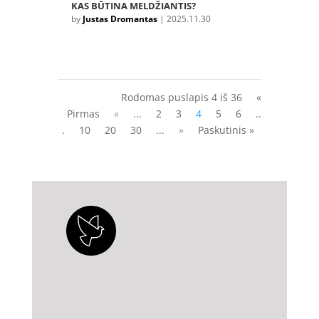
KAS BŪTINA MELDŽIANTIS?
by
Justas Dromantas
|
2025.11.30
Rodomas puslapis 4 iš 36
«
Pirmas
«
...
2
3
4
5
6
..
.
10
20
30
...
»
Paskutinis »