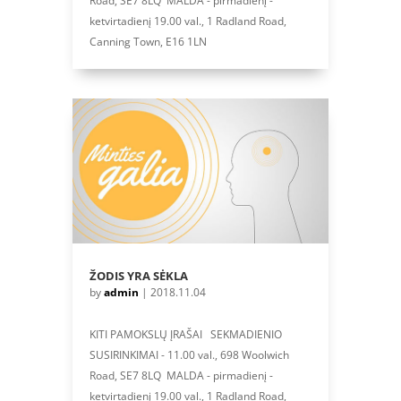
Road, SE7 8LQ MALDA - pirmadienį -
ketvirtadienį 19.00 val., 1 Radland Road,
Canning Town, E16 1LN
ŽODIS YRA SĖKLA
by
admin
|
2018.11.04
KITI PAMOKSLŲ ĮRAŠAI SEKMADIENIO
SUSIRINKIMAI - 11.00 val., 698 Woolwich
Road, SE7 8LQ MALDA - pirmadienį -
ketvirtadienį 19.00 val., 1 Radland Road,