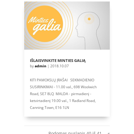
IŠLAISVINKITE MINTIES GALIĄ
by
admin
|
2018.10.07
KITI PAMOKSLŲ ĮRAŠAI SEKMADIENIO
SUSIRINKIMAI - 11.00 val., 698 Woolwich
Road, SE7 8LQ MALDA - pirmadienį -
ketvirtadienį 19.00 val., 1 Radland Road,
Canning Town, E16 1LN
Rodomas puslapis 40 iš 41
«