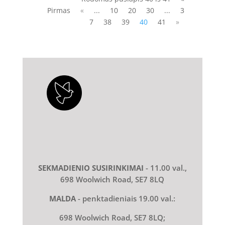
Pirmas
«
...
10
20
30
...
3
7
38
39
40
41
»
SEKMADIENIO SUSIRINKIMAI
- 11.00 val.,
698 Woolwich Road, SE7 8LQ
MALDA
- penktadieniais 19.00 val.:
698 Woolwich Road, SE7 8LQ;